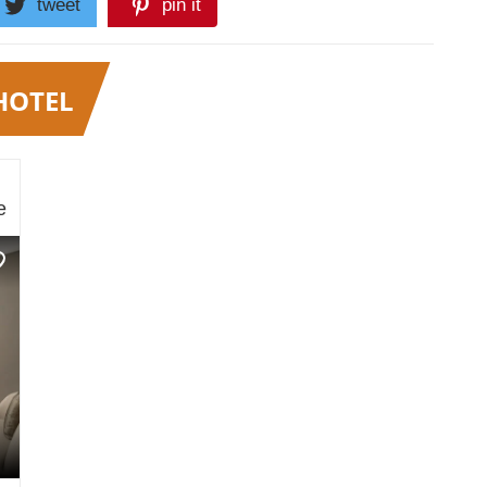
tweet
pin it
HOTEL
e