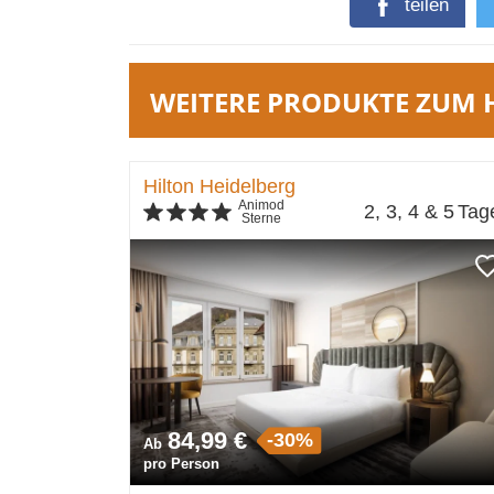
teilen
WEITERE PRODUKTE ZUM 
Hilton Heidelberg
Animod
2, 3, 4 & 5
Tag
Sterne
84,99 €
-30%
Ab
pro Person