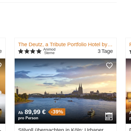
The Deutz, a Tribute Portfolio Hotel by Marriott
Animod
e
3
Tage
Sterne
89,99 €
-39%
Ab
pro Person
-
Stilvoll übernachten in Köln: Urbaner