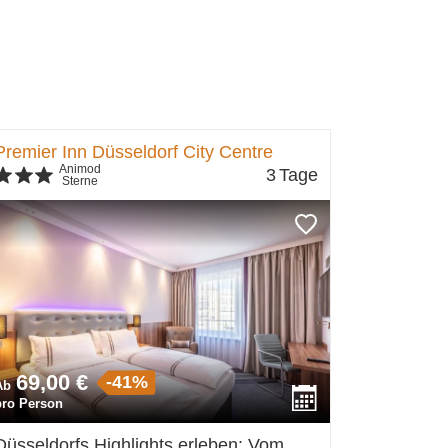
Premier Inn Düsseldorf City Centre
Animod
3
Tage
Sterne
69,00 €
-41%
Ab
pro Person
Düsseldorfs Highlights erleben: Vom