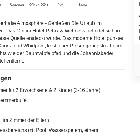
z
Restaurant
ÖPNV < 500m
Pool
Sauna
berhafte Atmosphäre - Genießen Sie Urlaub im
 Das Omnia Hotel Relax & Wellness befindet sich in
rste Quelle entdeckt wurde. Das moderne Hotel punktet
Sauna und Whirlpool, köstlicher Riesengebirgsküche im
ghts wie der Baumwipfelpfad und die Johannisbader
l entfernt.
ngen
er für 2 Erwachsene & 2 Kinder (3-16 Jahre)
lemmerbuffet
ei im Zimmer der Eltern
nessbereichs mit Pool, Wasserspeiern, einem