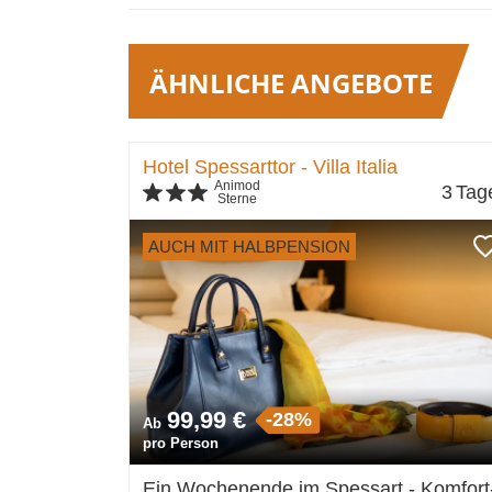
ÄHNLICHE ANGEBOTE
Hotel Spessarttor - Villa Italia
Animod
3
Tag
Sterne
AUCH MIT HALBPENSION
99,99 €
-28%
Ab
pro Person
Ein Wochenende im Spessart - Komfort