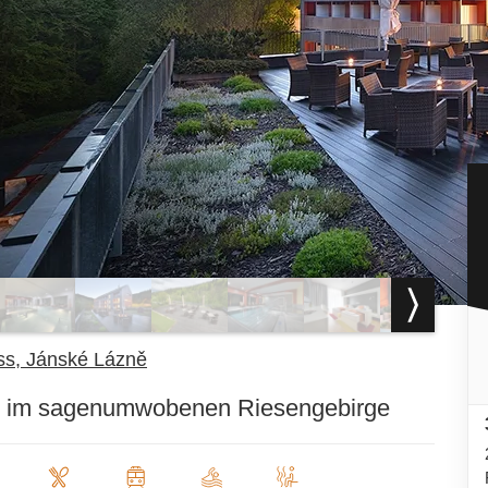
ss, Jánské Lázně
ner im sagenumwobenen Riesengebirge